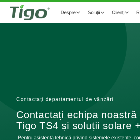
Despre
Soluții
Clienți
R
Contactați departamentul de vânzări
Contactați echipa noastră 
Tigo TS4 și soluții solare 
Pentru asistență tehnică privind sistemele existente,
co