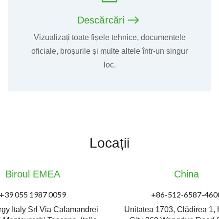
Descărcări
Vizualizați toate fișele tehnice, documentele
oficiale, broșurile și multe altele într-un singur
loc.
Locații
Biroul EMEA
China
+39 055 1987 0059
+86-512-6587-460
gy Italy Srl Via Calamandrei
Unitatea 1703, Clădirea 1