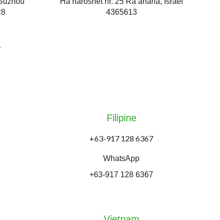
Suzhou
Ha’haroshet nr. 25 Ra’anana, Israel
28
4365613
1
Filipine
+63-917 128 6367
WhatsApp
+63-917 128 6367
Vietnam