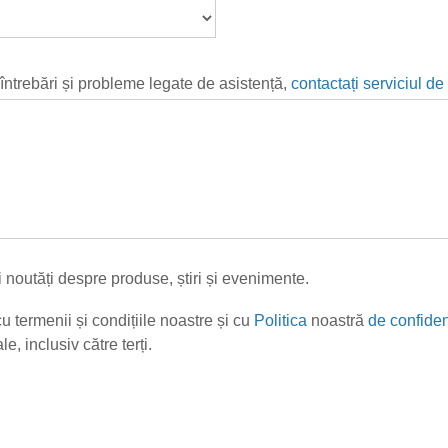
 întrebări și probleme legate de asistență,
contactați serviciul de
i noutăți despre produse, știri și evenimente.
cu termenii și condițiile noastre și cu
Politica
noastră
de confiden
e, inclusiv către terți.