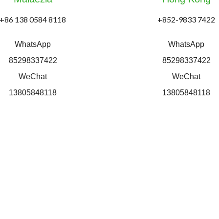
+86 138 0584 8118
+852-9833 7422
WhatsApp
WhatsApp
85298337422
85298337422
WeChat
WeChat
13805848118
13805848118