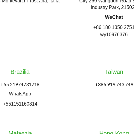
 Montevarchi Toscana, Italia
City 269 Wangdun Road 
Industry Park, 2150
WeChat
+86 180 1350 275
wy10976376
Brazilia
Taiwan
+55 21974731718
+886 919 743 749
WhatsApp
+551151160814
Malaezia
Hong Kong