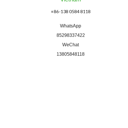
+86-138 0584 8118
WhatsApp
85298337422
WeChat
13805848118