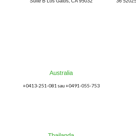
Suite B Los Gatos, CA 95032
36 52025
Australia
+0413-251-081 sau +0491-055-753
Thailanda