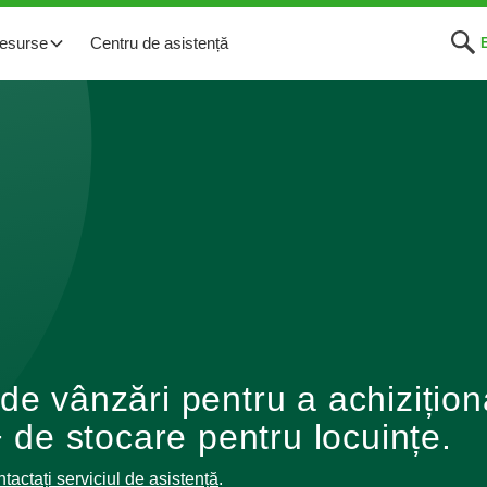
esurse
Centru de asistență
de vânzări pentru a achizițion
+ de stocare pentru locuințe.
ntactați serviciul de asistență
.