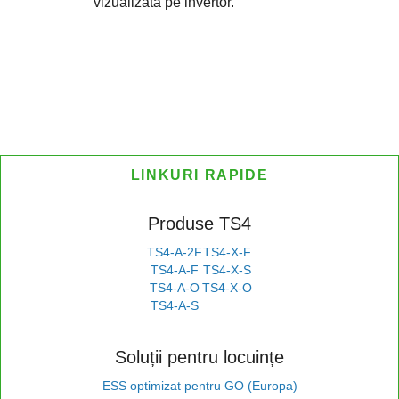
vizualizată pe invertor.
LINKURI RAPIDE
Produse TS4
TS4-A-2F
TS4-X-F
TS4-A-F
TS4-X-S
TS4-A-O
TS4-X-O
TS4-A-S
Soluții pentru locuințe
ESS optimizat pentru GO (Europa)