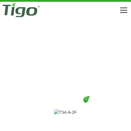
Siguranța împotriva incendiilor
TS4-A FLEX MLPE
DESCĂRCĂRI