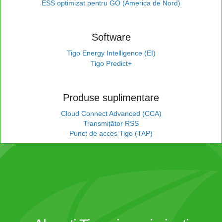
ESS optimizat pentru GO (America de Nord)
Software
Tigo Energy Intelligence (EI)
Tigo Predict+
Produse suplimentare
Cloud Connect Advanced (CCA)
Transmițător RSS
Punct de acces Tigo (TAP)