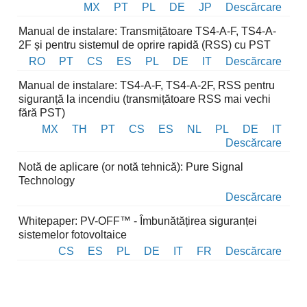
MX
PT
PL
DE
JP
Descărcare
Manual de instalare: Transmițătoare TS4-A-F, TS4-A-
2F și pentru sistemul de oprire rapidă (RSS) cu PST
RO
PT
CS
ES
PL
DE
IT
Descărcare
Manual de instalare: TS4-A-F, TS4-A-2F, RSS pentru
siguranță la incendiu (transmițătoare RSS mai vechi
fără PST)
MX
TH
PT
CS
ES
NL
PL
DE
IT
Descărcare
Notă de aplicare (or notă tehnică): Pure Signal
Technology
Descărcare
Whitepaper: PV-OFF™ - Îmbunătățirea siguranței
sistemelor fotovoltaice
CS
ES
PL
DE
IT
FR
Descărcare