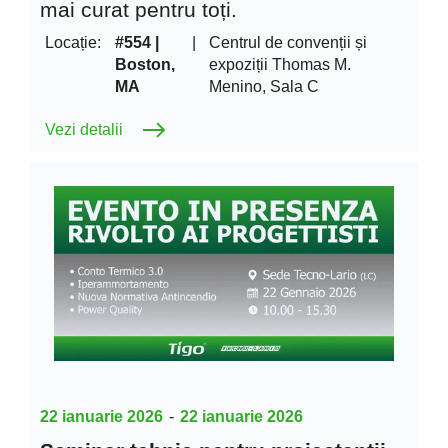
mai curat pentru toți.
Locație:
#554 |
|
Centrul de convenții și
Boston,
expoziții Thomas M.
MA
Menino, Sala C
Vezi detalii
22 ianuarie 2026
-
22 ianuarie 2026