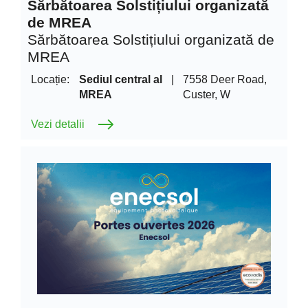
Sărbătoarea Solstițiului organizată
de MREA
Sărbătoarea Solstițiului organizată de
MREA
Locație:
Sediul central al
|
7558 Deer Road,
MREA
Custer, W
Vezi detalii