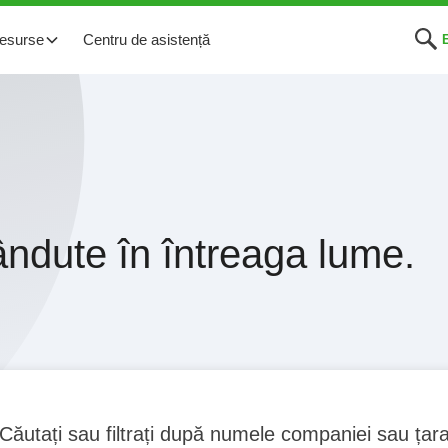
esurse
Centru de asistență
ândute în întreaga lume.
Căutați sau filtrați după numele companiei sau țar