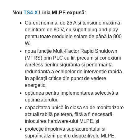
Nou
TS4-X
Linia MLPE expusă:
Curent nominal de 25 A și tensiune maximă
de intrare de 80 V, cu suport plug-and-play
pentru toate modulele solare de până la 800
W.
noua funcție Multi-Factor Rapid Shutdown
(MFRS) prin PLC cu fir, precum și conexiuni
wireless pentru siguranța și performanța
redundantă a echipelor de intervenție rapidă
în aplicații critice din punct de vedere
energetic,
opțiunea pentru implementarea selectivă a
optimizatorului,
capacitatea unică în clasa sa de monitorizare
actualizabilă pe teren, fără a fi necesară
înlocuirea hardware-ului MLPE, și
protecție împotriva supracurentului și
supraîncălzirii pentru dispozitivele MLPE.