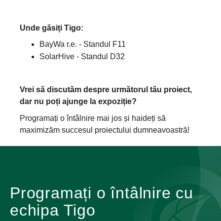
Unde găsiți Tigo:
BayWa r.e. - Standul F11
SolarHive - Standul D32
Vrei să discutăm despre următorul tău proiect,
dar nu poți ajunge la expoziție?
Programați o întâlnire mai jos și haideți să
maximizăm succesul proiectului dumneavoastră!
Programați o întâlnire cu
echipa Tigo