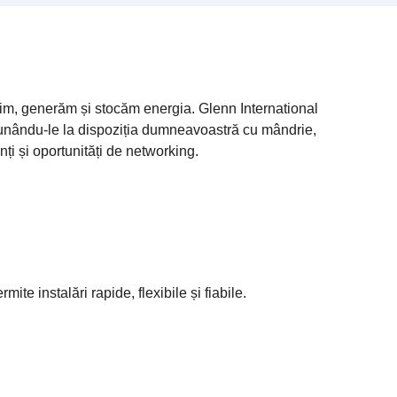
m, generăm și stocăm energia. Glenn International
 punându-le la dispoziția dumneavoastră cu mândrie,
ți și oportunități de networking.
te instalări rapide, flexibile și fiabile.