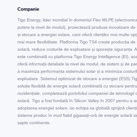
Companie
Tigo Energy, lider mondial în domeniul Flex MLPE (electronic
putere la nivel de modul), proiectează produse inovatoare de
și stocare a energiei solare, care oferă clienților mai multe opți
mai mare flexibilitate. Platforma Tigo TS4 crește producția de
solară, reduce costurile de exploatare și sporește siguranța. 
este combinată cu platforma Tigo Energy Intelligence (EI), ac
oferă informații detaliate la nivel de modul, de sistem și de pa
a maximiza performanța sistemului solar și a minimiza costuri
exploatare. Sistemul optimizat de stocare a energiei (ESS) Ti
soluție flexibilă de energie solară combinată cu stocare pentru 
rezidențiale, completează portofoliul companiei de tehnologii 
solară. Tigo a fost fondată în Silicon Valley în 2007 pentru a 
adoptarea energiei solare, iar echipa sa globală sprijină clienți
sisteme produc în mod fiabil gigawați-oră de energie solară s
șapte continente.