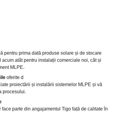
ză pentru prima dată produse solare și de stocare
 acum atât pentru instalații comerciale noi, cât și
pament MLPE.
ile
oferite d
ate proiectării și instalării sistemelor MLPE și vă
a procesului.
e
r face parte din angajamentul Tigo față de calitate în