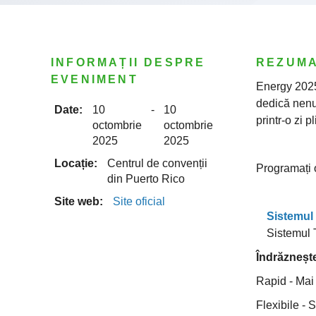
INFORMAȚII DESPRE
REZUM
EVENIMENT
Energy 2025
dedică nenu
Date:
10
-
10
printr-o zi 
octombrie
octombrie
2025
2025
Locație:
Centrul de convenții
Programați o 
din Puerto Rico
Site web:
Site oficial
Sistemul 
Sistemul T
Îndrăznește 
Rapid - Mai 
Flexibile - 