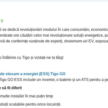
AT
 se dedică revoluționării modului în care consumăm, economisi
mărate ore căutării celor mai revoluționare soluții energetice,
plină de conferințe susținute de experți, showroom-uri EV, expozan
întâlnire cu Tigo și vizitați-ne la târg!
de stocare a energiei (ESS) Tigo GO
igo GO ESS include un invertor, o baterie și un ATS pentru a permi
să fii diferit
multe instalări în mai puțin timp
Soluții scalabile pentru orice locuință