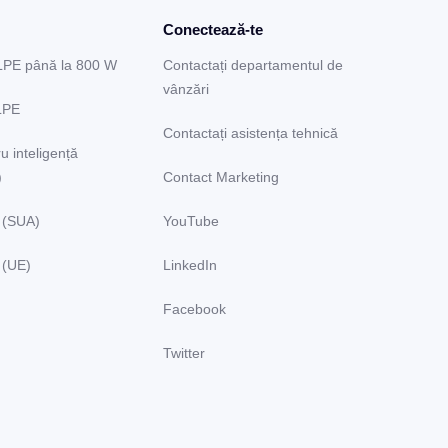
Conectează-te
LPE până la 800 W
Contactați departamentul de
vânzări
LPE
Contactați asistența tehnică
u inteligență
)
Contact Marketing
 (SUA)
YouTube
 (UE)
LinkedIn
Facebook
Twitter