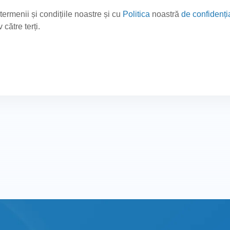
termenii și condițiile noastre și cu
Politica
noastră
de confidenția
 către terți.