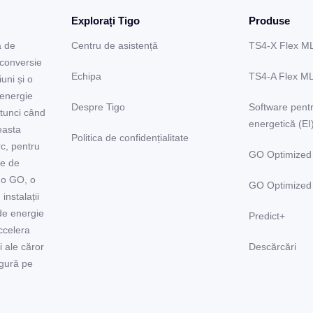
Explorați Tigo
Produse
a de
Centru de asistență
TS4-X Flex M
 conversie
Echipa
TS4-A Flex M
uni și o
 energie
Despre Tigo
Software pentr
Atunci când
energetică (EI
easta
Politica de confidențialitate
rc, pentru
GO Optimized
le de
go GO, o
GO Optimized
instalații
de energie
Predict+
accelera
i ale căror
Descărcări
igură pe