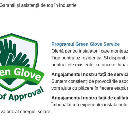
 Garanții și asistență de top în industrie
Programul Green Glove Service
Ofertă pentru instalatorii care montea
Tigo pentru uz rezidențial ȘI disponibil
pentru cele existente, cu orice echi
Angajamentul nostru față de servici
Suntem conștienți de provocările asoci
vom ajuta cu plăcere în fiecare etapă 
Angajamentul nostru față de calitat
Îmbunătățirea experienței instalatorilo
 valoric al energiei solare.