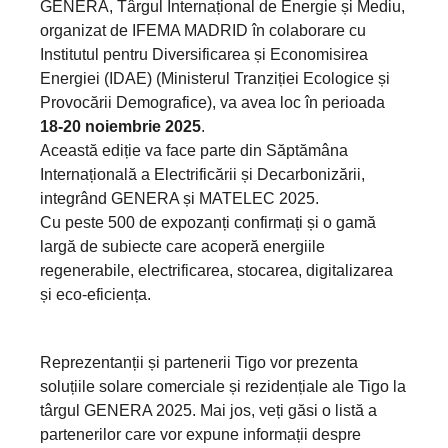
GENERA, Târgul Internațional de Energie și Mediu,
organizat de IFEMA MADRID în colaborare cu
Institutul pentru Diversificarea și Economisirea
Energiei (IDAE) (Ministerul Tranziției Ecologice și
Provocării Demografice), va avea loc în perioada
18-20 noiembrie 2025
.
Această ediție va face parte din Săptămâna
Internațională a Electrificării și Decarbonizării,
integrând GENERA și MATELEC 2025.
Cu peste 500 de expozanți confirmați și o gamă
largă de subiecte care acoperă energiile
regenerabile, electrificarea, stocarea, digitalizarea
și eco-eficiența.
Reprezentanții și partenerii Tigo vor prezenta
soluțiile solare comerciale și rezidențiale ale Tigo la
târgul GENERA 2025. Mai jos, veți găsi o listă a
partenerilor care vor expune informații despre