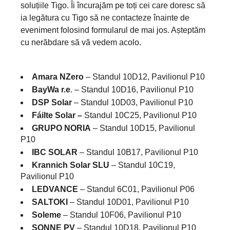
soluțiile Tigo. Îi încurajăm pe toți cei care doresc să
ia legătura cu Tigo să ne contacteze înainte de
eveniment folosind formularul de mai jos. Așteptăm
cu nerăbdare să vă vedem acolo.
Amara NZero
– Standul 10D12, Pavilionul P10
BayWa r.e
. – Standul 10D16, Pavilionul P10
DSP Solar
– Standul 10D03, Pavilionul P10
Fáilte Solar –
Standul 10C25, Pavilionul P10
GRUPO NORIA
– Standul 10D15, Pavilionul
P10
IBC SOLAR
– Standul 10B17, Pavilionul P10
Krannich Solar SLU
– Standul 10C19,
Pavilionul P10
LEDVANCE
– Standul 6C01, Pavilionul P06
SALTOKI
– Standul 10D01, Pavilionul P10
Soleme
– Standul 10F06, Pavilionul P10
SONNE PV
– Standul 10D18, Pavilionul P10