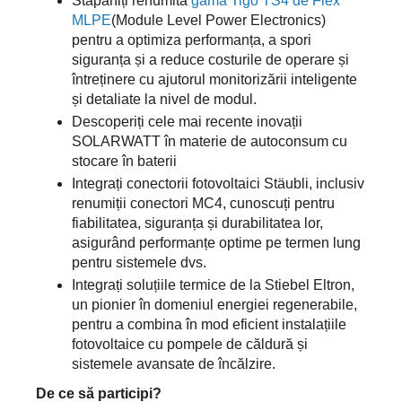
Stăpâniți renumita
gamă Tigo TS4 de Flex
MLPE
(Module Level Power Electronics)
pentru a optimiza performanța, a spori
siguranța și a reduce costurile de operare și
întreținere cu ajutorul monitorizării inteligente
și detaliate la nivel de modul.
Descoperiți cele mai recente inovații
SOLARWATT în materie de autoconsum cu
stocare în baterii
Integrați conectorii fotovoltaici Stäubli, inclusiv
renumiții conectori MC4, cunoscuți pentru
fiabilitatea, siguranța și durabilitatea lor,
asigurând performanțe optime pe termen lung
pentru sistemele dvs.
Integrați soluțiile termice de la Stiebel Eltron,
un pionier în domeniul energiei regenerabile,
pentru a combina în mod eficient instalațiile
fotovoltaice cu pompele de căldură și
sistemele avansate de încălzire.
De ce să participi?