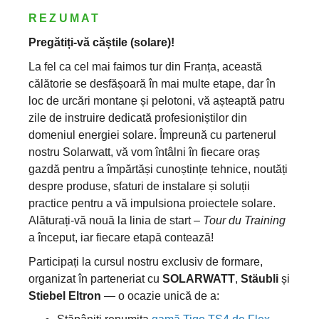
REZUMAT
Pregătiți-vă căștile (solare)! ‍
La fel ca cel mai faimos tur din Franța, această
călătorie se desfășoară în mai multe etape, dar în
loc de urcări montane și pelotoni, vă așteaptă patru
zile de instruire dedicată profesioniștilor din
domeniul energiei solare. Împreună cu partenerul
nostru Solarwatt, vă vom întâlni în fiecare oraș
gazdă pentru a împărtăși cunoștințe tehnice, noutăți
despre produse, sfaturi de instalare și soluții
practice pentru a vă impulsiona proiectele solare.
Alăturați-vă nouă la linia de start –
Tour du Training
a început, iar fiecare etapă contează!
Participați la cursul nostru exclusiv de formare,
organizat în parteneriat cu
SOLARWATT
,
Stäubli
și
Stiebel Eltron
— o ocazie unică de a: