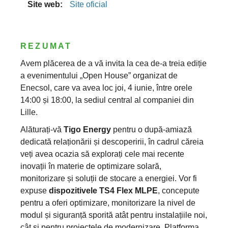
Site web:
Site oficial
REZUMAT
Avem plăcerea de a vă invita la cea de-a treia ediție
a evenimentului „Open House” organizat de
Enecsol, care va avea loc joi, 4 iunie, între orele
14:00 și 18:00, la sediul central al companiei din
Lille.
Alăturați-vă
Tigo Energy
pentru o după-amiază
dedicată relaționării și descoperirii, în cadrul căreia
veți avea ocazia să explorați cele mai recente
inovații în materie de optimizare solară,
monitorizare și soluții de stocare a energiei. Vor fi
expuse
dispozitivele TS4 Flex MLPE
, concepute
pentru a oferi optimizare, monitorizare la nivel de
modul și siguranță sporită atât pentru instalațiile noi,
cât și pentru proiectele de modernizare. Platforma