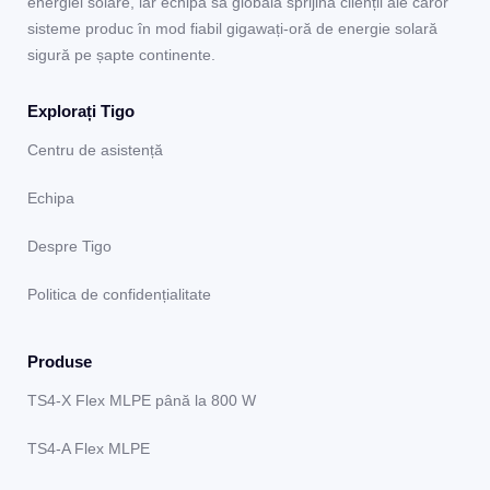
energiei solare, iar echipa sa globală sprijină clienții ale căror
sisteme produc în mod fiabil gigawați-oră de energie solară
sigură pe șapte continente.
Explorați Tigo
Centru de asistență
Echipa
Despre Tigo
Politica de confidențialitate
Produse
TS4-X Flex MLPE până la 800 W
TS4-A Flex MLPE