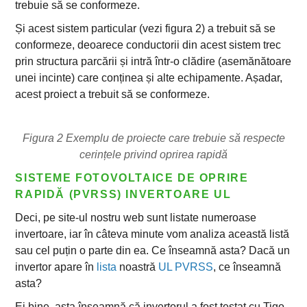
trebuie să se conformeze.
Și acest sistem particular (vezi figura 2) a trebuit să se
conformeze, deoarece conductorii din acest sistem trec
prin structura parcării și intră într-o clădire (asemănătoare
unei incinte) care conținea și alte echipamente. Așadar,
acest proiect a trebuit să se conformeze.
Figura 2 Exemplu de proiecte care trebuie să respecte
cerințele privind oprirea rapidă
SISTEME FOTOVOLTAICE DE OPRIRE
RAPIDĂ (PVRSS) INVERTOARE UL
Deci, pe site-ul nostru web sunt listate numeroase
invertoare, iar în câteva minute vom analiza această listă
sau cel puțin o parte din ea. Ce înseamnă asta? Dacă un
invertor apare în
lista
noastră
UL PVRSS
, ce înseamnă
asta?
Ei bine, asta înseamnă că invertorul a fost testat cu Tigo