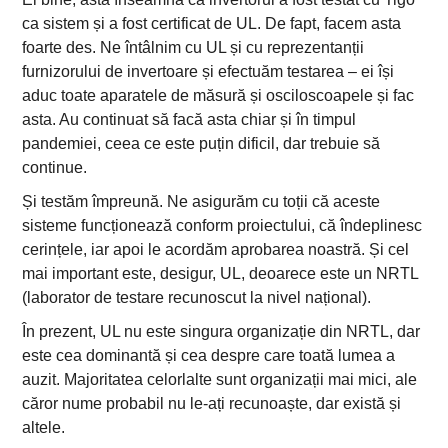
ca sistem și a fost certificat de UL. De fapt, facem asta
foarte des. Ne întâlnim cu UL și cu reprezentanții
furnizorului de invertoare și efectuăm testarea – ei își
aduc toate aparatele de măsură și osciloscoapele și fac
asta. Au continuat să facă asta chiar și în timpul
pandemiei, ceea ce este puțin dificil, dar trebuie să
continue.
Și testăm împreună. Ne asigurăm cu toții că aceste
sisteme funcționează conform proiectului, că îndeplinesc
cerințele, iar apoi le acordăm aprobarea noastră. Și cel
mai important este, desigur, UL, deoarece este un NRTL
(laborator de testare recunoscut la nivel național).
În prezent, UL nu este singura organizație din NRTL, dar
este cea dominantă și cea despre care toată lumea a
auzit. Majoritatea celorlalte sunt organizații mai mici, ale
căror nume probabil nu le-ați recunoaște, dar există și
altele.