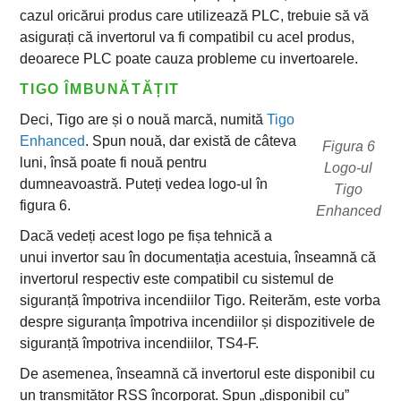
cazul oricărui produs care utilizează PLC, trebuie să vă
asigurați că invertorul va fi compatibil cu acel produs,
deoarece PLC poate cauza probleme cu invertoarele.
TIGO ÎMBUNĂTĂȚIT
Deci, Tigo are și o nouă marcă, numită
Tigo
Enhanced
. Spun nouă, dar există de câteva
Figura 6
luni, însă poate fi nouă pentru
Logo-ul
dumneavoastră. Puteți vedea logo-ul în
Tigo
figura 6.
Enhanced
Dacă vedeți acest logo pe fișa tehnică a
unui invertor sau în documentația acestuia, înseamnă că
invertorul respectiv este compatibil cu sistemul de
siguranță împotriva incendiilor Tigo. Reiterăm, este vorba
despre siguranța împotriva incendiilor și dispozitivele de
siguranță împotriva incendiilor, TS4-F.
De asemenea, înseamnă că invertorul este disponibil cu
un transmițător RSS încorporat. Spun „disponibil cu”