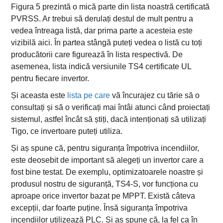
Figura 5 prezintă o mică parte din lista noastră certificată
PVRSS. Ar trebui să derulați destul de mult pentru a
vedea întreaga listă, dar prima parte a acesteia este
vizibilă aici. În partea stângă puteți vedea o listă cu toți
producătorii care figurează în lista respectivă. De
asemenea, lista indică versiunile TS4 certificate UL
pentru fiecare invertor.
Și aceasta este
lista pe care
vă încurajez cu tărie să o
consultați și să o verificați mai întâi atunci când proiectați
sistemul, astfel încât să știți, dacă intenționați să utilizați
Tigo, ce invertoare puteți utiliza.
Și aș spune că, pentru siguranța împotriva incendiilor,
este deosebit de important să alegeți un invertor care a
fost bine testat. De exemplu, optimizatoarele noastre și
produsul nostru de siguranță, TS4-S, vor funcționa cu
aproape orice invertor bazat pe MPPT. Există câteva
excepții, dar foarte puține. Însă siguranța împotriva
incendiilor utilizează PLC. Și aș spune că, la fel ca în