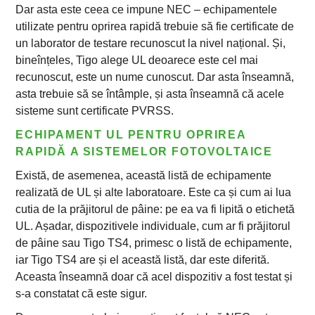
Dar asta este ceea ce impune NEC – echipamentele
utilizate pentru oprirea rapidă trebuie să fie certificate de
un laborator de testare recunoscut la nivel național. Și,
bineînțeles, Tigo alege UL deoarece este cel mai
recunoscut, este un nume cunoscut. Dar asta înseamnă,
asta trebuie să se întâmple, și asta înseamnă că acele
sisteme sunt certificate PVRSS.
ECHIPAMENT UL PENTRU OPRIREA
RAPIDĂ A SISTEMELOR FOTOVOLTAICE
Există, de asemenea, această listă de echipamente
realizată de UL și alte laboratoare. Este ca și cum ai lua
cutia de la prăjitorul de pâine: pe ea va fi lipită o etichetă
UL. Așadar, dispozitivele individuale, cum ar fi prăjitorul
de pâine sau Tigo TS4, primesc o listă de echipamente,
iar Tigo TS4 are și el această listă, dar este diferită.
Aceasta înseamnă doar că acel dispozitiv a fost testat și
s-a constatat că este sigur.