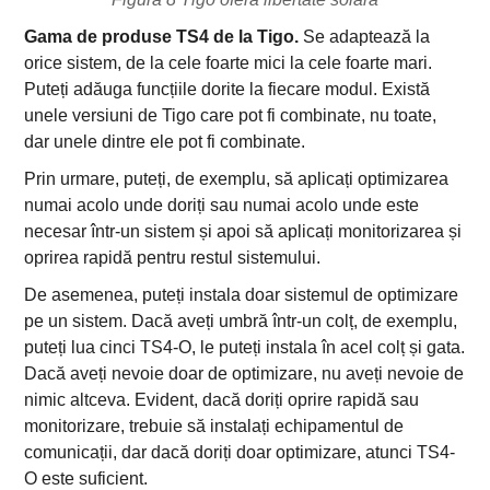
Gama de produse TS4 de la Tigo.
Se adaptează la
orice sistem, de la cele foarte mici la cele foarte mari.
Puteți adăuga funcțiile dorite la fiecare modul. Există
unele versiuni de Tigo care pot fi combinate, nu toate,
dar unele dintre ele pot fi combinate.
Prin urmare, puteți, de exemplu, să aplicați optimizarea
numai acolo unde doriți sau numai acolo unde este
necesar într-un sistem și apoi să aplicați monitorizarea și
oprirea rapidă pentru restul sistemului.
De asemenea, puteți instala doar sistemul de optimizare
pe un sistem. Dacă aveți umbră într-un colț, de exemplu,
puteți lua cinci TS4-O, le puteți instala în acel colț și gata.
Dacă aveți nevoie doar de optimizare, nu aveți nevoie de
nimic altceva. Evident, dacă doriți oprire rapidă sau
monitorizare, trebuie să instalați echipamentul de
comunicații, dar dacă doriți doar optimizare, atunci TS4-
O este suficient.