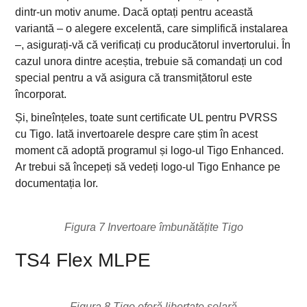
dintr-un motiv anume. Dacă optați pentru această
variantă – o alegere excelentă, care simplifică instalarea
–, asigurați-vă că verificați cu producătorul invertorului. În
cazul unora dintre aceștia, trebuie să comandați un cod
special pentru a vă asigura că transmițătorul este
încorporat.
Și, bineînțeles, toate sunt certificate UL pentru PVRSS
cu Tigo. Iată invertoarele despre care știm în acest
moment că adoptă programul și logo-ul Tigo Enhanced.
Ar trebui să începeți să vedeți logo-ul Tigo Enhance pe
documentația lor.
Figura 7 Invertoare îmbunătățite Tigo
TS4 Flex MLPE
Figura 8 Tigo oferă libertate solară