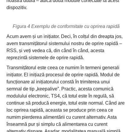
noastră dublă – adică două module conectate la acest
dispozitiv.
Figura 4 Exemplu de conformitate cu oprirea rapidă
Acum avem și un inițiator. Deci, în colțul din dreapta jos,
avem transmițătorul sistemului nostru de oprire rapidă –
RSS, și veți vedea că, din când în când, acesta
reprezintă sistemele de oprire rapidă.
Transmițătorul este ceea ce numim în termeni generali
inițiator. El inițiază procesul de oprire rapidă. Modul de
funcționare al inițiatorului constă în trimiterea unui
semnal de tip „keepalive”. Practic, acesta comunică
modulului electronic, TS4, că totul este în regulă, să
continue să producă energie, totul este normal. Când are
loc oprirea rapidă, aceasta se produce prin ceea ce
numim pierderea alimentării cu curent alternativ. Asta
înseamnă pur și simplu că alimentarea cu curent
alternativ dispare. Așadar, modalitatea manuală simplă