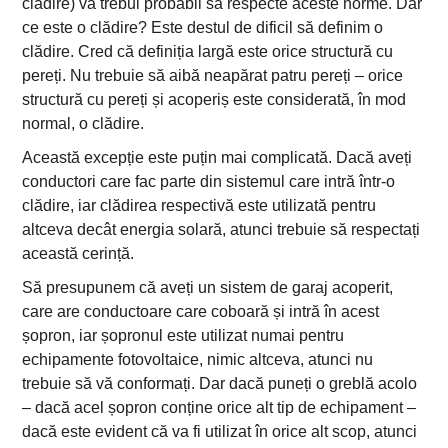
clădire) va trebui probabil să respecte aceste norme. Dar
ce este o clădire? Este destul de dificil să definim o
clădire. Cred că definiția largă este orice structură cu
pereți. Nu trebuie să aibă neapărat patru pereți – orice
structură cu pereți și acoperiș este considerată, în mod
normal, o clădire.
Această excepție este puțin mai complicată. Dacă aveți
conductori care fac parte din sistemul care intră într-o
clădire, iar clădirea respectivă este utilizată pentru
altceva decât energia solară, atunci trebuie să respectați
această cerință.
Să presupunem că aveți un sistem de garaj acoperit,
care are conductoare care coboară și intră în acest
șopron, iar șopronul este utilizat numai pentru
echipamente fotovoltaice, nimic altceva, atunci nu
trebuie să vă conformați. Dar dacă puneți o greblă acolo
– dacă acel șopron conține orice alt tip de echipament –
dacă este evident că va fi utilizat în orice alt scop, atunci