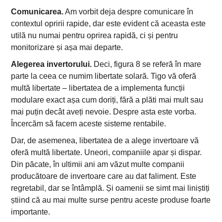
Comunicarea.
Am vorbit deja despre comunicare în
contextul opririi rapide, dar este evident că aceasta este
utilă nu numai pentru oprirea rapidă, ci și pentru
monitorizare și așa mai departe.
Alegerea invertorului.
Deci, figura 8 se referă în mare
parte la ceea ce numim libertate solară. Tigo vă oferă
multă libertate – libertatea de a implementa funcții
modulare exact așa cum doriți, fără a plăti mai mult sau
mai puțin decât aveți nevoie. Despre asta este vorba.
Încercăm să facem aceste sisteme rentabile.
Dar, de asemenea, libertatea de a alege invertoare vă
oferă multă libertate. Uneori, companiile apar și dispar.
Din păcate, în ultimii ani am văzut multe companii
producătoare de invertoare care au dat faliment. Este
regretabil, dar se întâmplă. Și oamenii se simt mai liniștiți
știind că au mai multe surse pentru aceste produse foarte
importante.