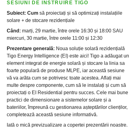
SESIUNI DE INSTRUIRE TIGO
Subiect: Cum
să proiectați și să optimizați instalațiile
solare + de stocare rezidențiale
Când:
marți, 29 martie, între orele 16:30 și 18:00 SAU
miercuri, 30 martie, între orele 11:00 și 12:30
Prezentare generală:
Noua soluție solară rezidențială
Tigo Energy Intelligence (EI) este aici! Tigo a adăugat un
element integrat de energie solară și stocare la linia sa
foarte populară de produse MLPE, iar această sesiune
vă va arăta cum se potrivesc toate acestea. Aflați mai
multe despre componente, cum să le instalați și cum să
proiectați o EI Residential pentru succes. Cele mai bune
practici de dimensionare a sistemelor solare și a
bateriilor, împreună cu gestionarea așteptărilor clienților,
completează această sesiune informativă.
Iată o mică previzualizare a copertei prezentării noastre.