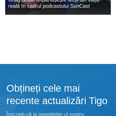
reală în cadrul podcastului SunCast
Obțineți cele mai
recente actualizări Tigo
Înscrieți-vă la newsletter-ul nostru