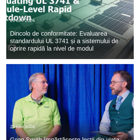
28 iulie 2026
Dincolo de conformitate: Evaluarea
standardului UL 3741 și a sistemului de
oprire rapidă la nivel de modul
23 iulie 2026
Greg Smith împărtășește lecții din viața