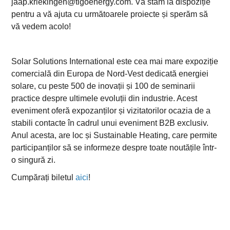
jaap.kriekingen@tigoenergy.com
. Vă stăm la dispoziție
pentru a vă ajuta cu următoarele proiecte și sperăm să
vă vedem acolo!
Solar Solutions International este cea mai mare expoziție
comercială din Europa de Nord-Vest dedicată energiei
solare, cu peste 500 de inovații și 100 de seminarii
practice despre ultimele evoluții din industrie. Acest
eveniment oferă expozanților și vizitatorilor ocazia de a
stabili contacte în cadrul unui eveniment B2B exclusiv.
Anul acesta, are loc și Sustainable Heating, care permite
participanților să se informeze despre toate noutățile într-
o singură zi.
Cumpărați biletul
aici
!