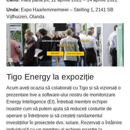
Unde:
Expo Haarlemmermeer – Stelling 1, 2141 SB
Vijfhuizen, Olanda
Tigo Energy la expoziție
Acum aveți ocazia să colaborați cu Tigo și să vizionați o
prezentare live a software-ului nostru de monitorizare
Energy Intelligence (EI). Întrebați membrii echipei
noastre cum vă putem ajuta să reduceți costurile de
operare și întreținere și să creșteți randamentul
investițiilor în proiectele dvs. solare. Rezervați o întâlnire
individuală cu un membru al echipei noastre la