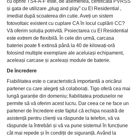
cu oprire TS4-A-F este, de asemenea, certificată PVRSS
și gata de utilizare „plug and play” cu EI Residential ,
imediat după scoaterea din cutie. Aveți un sistem
fotovoltaic existent cu cuplare CA în locul cuplării CC?
Vă oferim soluția potrivită. Proiectarea cu EI Residential
este extrem de flexibilă. În cele din urmă, carcasa
bateriei poate fi extinsă până la 40 de kilowați-oră
folosind multiple exemplare ale aceluiași echipament,
aceleași carcase și aceleași module de baterie.
De încredere
Fiabilitatea este o caracteristică importantă a oricărui
partener cu care alegeți să colaborați. Tigo oferă cea mai
lungă garanție din domeniu; fiabilitatea produselor ne
permite să vă oferim acest lucru. Dar ceea ce ne face un
partener de încredere este faptul că echipa noastră de
asistență pentru clienți va răspunde la telefon, vă va
răspunde la întrebări și vă va pune sistemul în funcțiune
cât mai repede și în condiții de siguranță. Având la