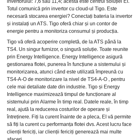
invertorului: 7,6 sau 11,4; acesta este centrul soluției EI.
Totul comunică prin invertor cu cloud-ul Tigo. Este
necesară stocarea energiei? Conectați bateria la invertor
și instalați un ATS. Tigo oferă chiar și un contor de
energie pentru a monitoriza consumul și producția.
Tigo vă oferă acoperire completă, de la ATS până la
TS4. Un singur furnizor, o singură soluție. Toate reunite
prin Energy Intelligence. Energy Intelligence asigură
gestionarea flotei, punerea în funcțiune a sistemului și
monitorizarea, atunci când este utilizată împreună cu
TS4-A-O de monitorizare la nivel de TS4-A-O , pentru
cele mai detaliate date din industrie. Tigo și Energy
Intelligence maximizează timpul de funcționare al
sistemului prin Alarme în timp real. Datele reale, în timp
real, ajută la reducerea costurilor de operare și
întreținere. Fiți la curent înainte de a pleca, EI vă permite
să fiți la curent cu performanța flotei dvs. Acest lucru face
clienții fericiți, iar clienții fericiți generează mai multe
afaceri.