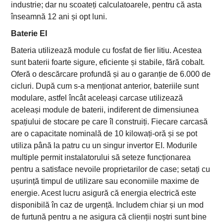
industrie; dar nu scoateți calculatoarele, pentru că asta
înseamnă 12 ani și opt luni.
Baterie EI
Bateria utilizează module cu fosfat de fier litiu. Acestea
sunt baterii foarte sigure, eficiente și stabile, fără cobalt.
Oferă o descărcare profundă și au o garanție de 6.000 de
cicluri. După cum s-a menționat anterior, bateriile sunt
modulare, astfel încât aceleași carcase utilizează
aceleași module de baterii, indiferent de dimensiunea
spațiului de stocare pe care îl construiți. Fiecare carcasă
are o capacitate nominală de 10 kilowați-oră și se pot
utiliza până la patru cu un singur invertor EI. Modurile
multiple permit instalatorului să seteze funcționarea
pentru a satisface nevoile proprietarilor de case; setați cu
ușurință timpul de utilizare sau economiile maxime de
energie. Acest lucru asigură că energia electrică este
disponibilă în caz de urgență. Includem chiar și un mod
de furtună pentru a ne asigura că clienții noștri sunt bine