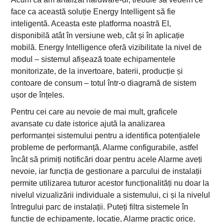
face ca această soluție Energy Intelligent să fie
inteligentă. Aceasta este platforma noastră EI,
disponibilă atât în versiune web, cât și în aplicație
mobilă. Energy Intelligence oferă vizibilitate la nivel de
modul – sistemul afișează toate echipamentele
monitorizate, de la invertoare, baterii, producție și
contoare de consum – totul într-o diagramă de sistem
ușor de înțeles.
Pentru cei care au nevoie de mai mult, graficele
avansate cu date istorice ajută la analizarea
performanței sistemului pentru a identifica potențialele
probleme de performanță. Alarme configurabile, astfel
încât să primiți notificări doar pentru acele Alarme aveți
nevoie, iar funcția de gestionare a parcului de instalații
permite utilizarea tuturor acestor funcționalități nu doar la
nivelul vizualizării individuale a sistemului, ci și la nivelul
întregului parc de instalații. Puteți filtra sistemele în
funcție de echipamente, locație, Alarme practic orice.