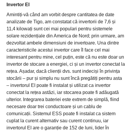
Invertor EI
Amintiți-vă când am vorbit despre cantitatea de date
analizate de Tigo, am constatat că invertorii de 7,6 și
11,4 kilowați sunt cei mai populari pentru sistemele
solare rezidențiale din America de Nord; prin urmare, am
dezvoltat ambele dimensiuni de invertoare. Una dintre
caracteristicile acestui invertor care îl face cel mai
interesant pentru mine, cel puțin, este că nu este doar un
invertor de stocare a energiei, ci și un invertor conectat la
rețea. Așadar, dacă clienții dvs. sunt indeciși în privința
stocării – pur și simplu nu sunt încă pregătiți pentru asta
– invertorul EI poate fi instalat și utilizat ca invertor
conectat la rețea astăzi, iar stocarea poate fi adăugată
ulterior. Integrarea bateriei este extrem de simplă, fiind
necesare doar trei conductoare și un cablu de
comunicații. Sistemul ESS poate fi instalat ca sistem
cuplat la curent alternativ sau curent continuu, iar
invertorul EI are o garanție de 152 de luni, lider în