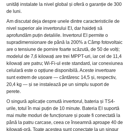
unități instalate la nivel global și oferă o garanție de 300
de luni.
Am discutat deja despre unele dintre caracteristicile de
nivel superior ale invertorului EI, dar haideți să
aprofundăm puțin detaliile. Invertorul EI permite o
supradimensionare de până la 200% a Câmp fotovoltaic
are o tensiune de pornire foarte scăzută, de 50 de volți;
modelul de 7,6 kilowați are trei MPPT-uri, iar cel de 11,4
kilowați are patru; Wi-Fi-ul este standard, iar conexiunea
celulară este o opțiune disponibilă. Aceste invertoare
sunt extrem de ușoare — cântăresc 14,5 și, respectiv,
20,4 kg — și se instalează pe un simplu suport de
perete.
O singură aplicație comută invertorul, bateria și TS4-
urile, totul în mai puțin de 10 minute. Bateria EI suportă
mai multe moduri de funcționare și poate fi conectată la
până la patru carcase, ceea ce înseamnă aproape 40 de
kilowați-oră. Toate acestea sunt conectate la un singur