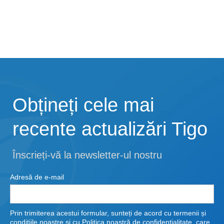
Obțineți cele mai
recente actualizări Tigo
Înscrieți-vă la newsletter-ul nostru
Adresă de e-mail
Prin trimiterea acestui formular, sunteți de acord cu termenii și
condițiile noastre și cu
Politica
noastră
de confidențialitate
, care