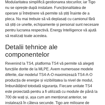
Modularitatea simplifică gestionarea stocurilor, iar Tigo
nu se oprește după instalare. Funcționalitatea de
operare și întreținere vă permite să știți înainte de a
pleca. Nu mai trebuie să vă deplasați cu camionul fără
să știți ce unelte, echipamente și personal sunt necesare
pentru lucrarea respectivă. Energy Intelligence vă ajută
să realizați toate acestea.
Detalii tehnice ale
componentelor
Revenind la TS4, platforma TS4 vă permite să alegeți
funcțiile dorite de la MLPE. Avem numeroase modele
diferite, dar modelul TS4-A-O maximizează TS4-A-O
producția de energie și vizibilitatea la nivel de modul,
îmbunătățind totodată siguranța. Fiecare unitate TS4
este proiectată pentru a fi utilizată cu module de până la
700 de wați și, așa cum am menționat anterior, se
instalează în câteva secunde. Tigo are milioane de