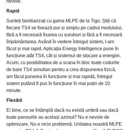
nevoie.
Rapid
Sunteți familiarizați cu gama MLPE de la Tigo. Știți că
fiecare TS4 se fixează pur și simplu pe cadrul modulului,
fără a fi necesară fixarea cu șuruburi și fără a fi necesară
împământarea. Având în vedere întregul sistem, l-am
făcut și mai rapid. Aplicația Energy Intelligence pune în
funcțiune atât TS4, cât și sistemul de stocare a energiei.
Acum, cu posibilitatea de a scana în bloc toate codurile
de bare TS4 simultan pentru a crea dispunerea fizică,
am făcut punerea în funcțiune și mai rapidă, întregul
sistem putând fi pus în funcțiune în mai puțin de 10
minute.
Flexibil
Ei bine, ce se întâmplă dacă nu există umbră sau dacă
toate panourile au același azimut? Nu e nevoie de
optimizare. Nu e nicio problemă. Unitatea noastră MLPE