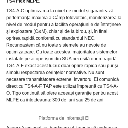
TS4 Flex MLPE,
TS4-A-O optimizarea la nivel de modul și garantează
performanța maximă a Câmp fotovoltaic, monitorizarea la
nivel de modul pentru a facilita operațiunile de întreținere
și exploatare (O&M), chiar și de la birou, și, în final,
oprirea rapidă conformă cu standardul NEC.
Recunoaștem că nu toate sistemele au nevoie de
optimizatoare. Cu toate acestea, majoritatea sistemelor
instalate pe acoperișuri din SUA necesită oprire rapidă.
TS4-A-F exact acest lucru: doar oprire rapidă sau pur și
simplu respectarea cerințelor normative. Nu sunt
necesare transmițătoare externe. Invertorul EI comunică
direct cu TS4-A-F TAP este utilizat împreună cu TS4-A-
O. Tigo continuă să ofere aceeași garanție pentru acest
MLPE ca întotdeauna: 300 de luni sau 25 de ani.
Platforma de informații EI
Acum că am analizat hardware-ul, trebuie să vedem ce