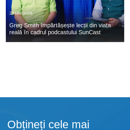
23 iulie 2026
Greg Smith împărtășește lecții din viața
reală în cadrul podcastului SunCast
Obțineți cele mai