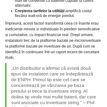
mari de conversie cu bateriile cuplate la curent
alternativ.
Creșterea tarifelor la utilități:
amplifică costul
fiecărui watt-oră de energie pierdut.
Împreună, acești factori transformă ceea ce înainte erau
ineficiențe minore și individuale în pierderi semnificative
și cumulative, cu impact financiar real. Drept urmare,
instalatorii trec de la platforme bazate pe microinvertoare
la platforme bazate pe invertoare de șir. După cum se
identifică în continuare într-un raport recent de cercetare
Roth:
„Un distribuitor a afirmat că există două
tipuri de instalatori care se îndepărtează
de ENPH. Primul tip este cel care se
concentrează pe vânzarea pe baza
prețului și trece la invertoare string. Al
doilea tip vinde mai multe baterii, dar care
sunt asociate cu invertoare string.” – Phil