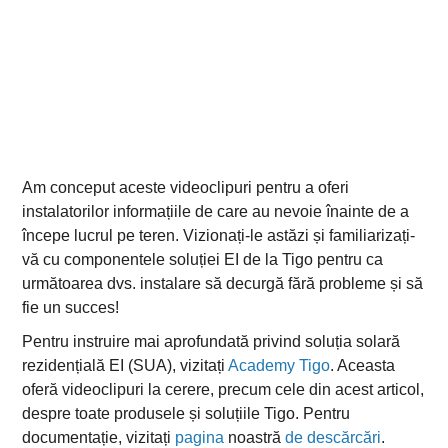
Am conceput aceste videoclipuri pentru a oferi
instalatorilor informațiile de care au nevoie înainte de a
începe lucrul pe teren. Vizionați-le astăzi și familiarizați-
vă cu componentele soluției EI de la Tigo pentru ca
următoarea dvs. instalare să decurgă fără probleme și să
fie un succes!
Pentru instruire mai aprofundată privind soluția solară
rezidențială EI (SUA), vizitați
Academy Tigo
. Aceasta
oferă videoclipuri la cerere, precum cele din acest articol,
despre toate produsele și soluțiile Tigo. Pentru
documentație, vizitați
pagina
noastră
de descărcări
.