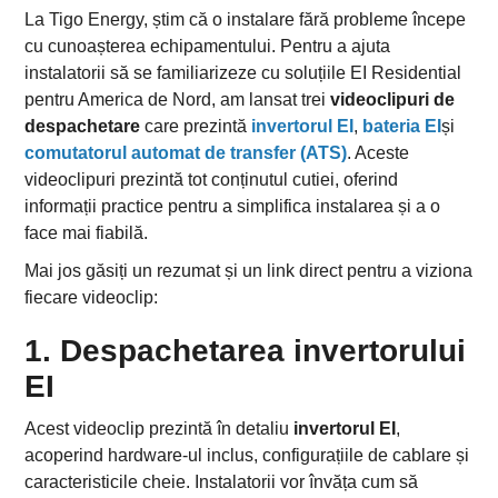
La Tigo Energy, știm că o instalare fără probleme începe
cu cunoașterea echipamentului. Pentru a ajuta
instalatorii să se familiarizeze cu soluțiile EI Residential
pentru America de Nord, am lansat trei
videoclipuri de
despachetare
care prezintă
invertorul EI
,
bateria EI
și
comutatorul automat de transfer (ATS)
. Aceste
videoclipuri prezintă tot conținutul cutiei, oferind
informații practice pentru a simplifica instalarea și a o
face mai fiabilă.
Mai jos găsiți un rezumat și un link direct pentru a viziona
fiecare videoclip:
1. Despachetarea invertorului
EI
Acest videoclip prezintă în detaliu
invertorul EI
,
acoperind hardware-ul inclus, configurațiile de cablare și
caracteristicile cheie. Instalatorii vor învăța cum să