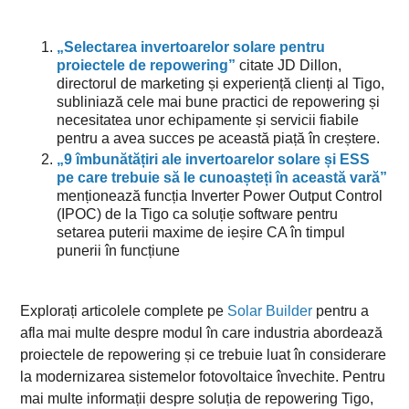
„Selectarea invertoarelor solare pentru
proiectele de repowering”
citate JD Dillon,
directorul de marketing și experiență clienți al Tigo,
subliniază cele mai bune practici de repowering și
necesitatea unor echipamente și servicii fiabile
pentru a avea succes pe această piață în creștere.
„9 îmbunătățiri ale invertoarelor solare și ESS
pe care trebuie să le cunoașteți în această vară”
menționează funcția Inverter Power Output Control
(IPOC) de la Tigo ca soluție software pentru
setarea puterii maxime de ieșire CA în timpul
punerii în funcțiune
Explorați articolele complete pe
Solar Builder
pentru a
afla mai multe despre modul în care industria abordează
proiectele de repowering și ce trebuie luat în considerare
la modernizarea sistemelor fotovoltaice învechite. Pentru
mai multe informații despre soluția de repowering Tigo,