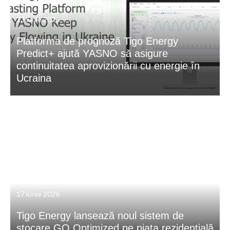
23 iunie 2026
Platforma de prognoză Tigo Energy
Predict+ ajută YASNO să asigure
continuitatea aprovizionării cu energie în
Ucraina
17 iunie 2026
Tigo Energy lansează noul sistem de
stocare GO Optimized pe piața rezidențială