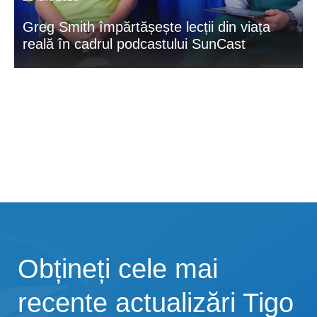
Greg Smith împărtășește lecții din viața
reală în cadrul podcastului SunCast
Obțineți cele mai
recente actualizări Tigo