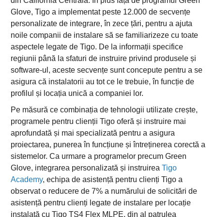
din California Centrală. În plus față de programul Green
Glove, Tigo a implementat peste 12.000 de secvențe
personalizate de integrare, în zece țări, pentru a ajuta
noile companii de instalare să se familiarizeze cu toate
aspectele legate de Tigo. De la informații specifice
regiunii până la sfaturi de instruire privind produsele și
software-ul, aceste secvențe sunt concepute pentru a se
asigura că instalatorii au tot ce le trebuie, în funcție de
profilul și locația unică a companiei lor.
Pe măsură ce combinația de tehnologii utilizate crește,
programele pentru clienții Tigo oferă și instruire mai
aprofundată și mai specializată pentru a asigura
proiectarea, punerea în funcțiune și întreținerea corectă a
sistemelor. Ca urmare a programelor precum Green
Glove, integrarea personalizată și instruirea
Tigo
Academy
, echipa de asistență pentru clienți Tigo a
observat o reducere de 7% a numărului de solicitări de
asistență pentru clienți legate de instalare per locație
instalată cu Tigo TS4 Flex MLPE, din al patrulea