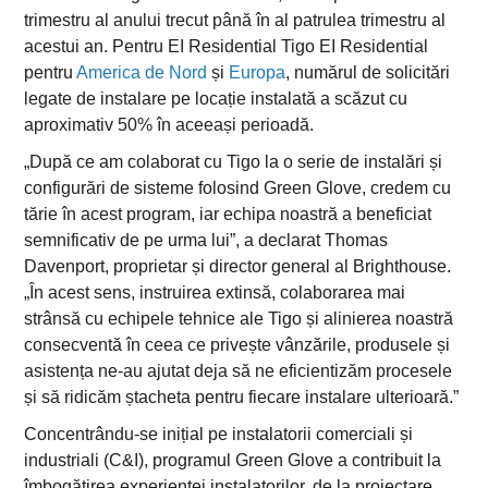
trimestru al anului trecut până în al patrulea trimestru al
acestui an. Pentru EI Residential Tigo EI Residential
pentru
America de Nord
și
Europa
, numărul de solicitări
legate de instalare pe locație instalată a scăzut cu
aproximativ 50% în aceeași perioadă.
„După ce am colaborat cu Tigo la o serie de instalări și
configurări de sisteme folosind Green Glove, credem cu
tărie în acest program, iar echipa noastră a beneficiat
semnificativ de pe urma lui”, a declarat Thomas
Davenport, proprietar și director general al Brighthouse.
„În acest sens, instruirea extinsă, colaborarea mai
strânsă cu echipele tehnice ale Tigo și alinierea noastră
consecventă în ceea ce privește vânzările, produsele și
asistența ne-au ajutat deja să ne eficientizăm procesele
și să ridicăm ștacheta pentru fiecare instalare ulterioară.”
Concentrându-se inițial pe instalatorii comerciali și
industriali (C&I), programul Green Glove a contribuit la
îmbogățirea experienței instalatorilor, de la proiectare