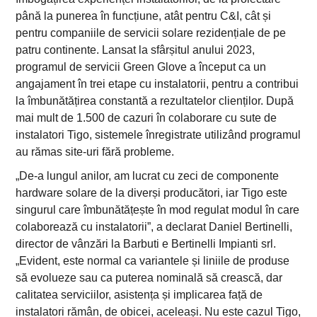
până la punerea în funcțiune, atât pentru C&I, cât și
pentru companiile de servicii solare rezidențiale de pe
patru continente. Lansat la sfârșitul anului 2023,
programul de servicii Green Glove a început ca un
angajament în trei etape cu instalatorii, pentru a contribui
la îmbunătățirea constantă a rezultatelor clienților. După
mai mult de 1.500 de cazuri în colaborare cu sute de
instalatori Tigo, sistemele înregistrate utilizând programul
au rămas site-uri fără probleme.
„De-a lungul anilor, am lucrat cu zeci de componente
hardware solare de la diverși producători, iar Tigo este
singurul care îmbunătățește în mod regulat modul în care
colaborează cu instalatorii”, a declarat Daniel Bertinelli,
director de vânzări la Barbuti e Bertinelli Impianti srl.
„Evident, este normal ca variantele și liniile de produse
să evolueze sau ca puterea nominală să crească, dar
calitatea serviciilor, asistența și implicarea față de
instalatori rămân, de obicei, aceleași. Nu este cazul Tigo,