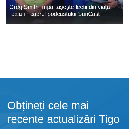
Greg Smith împărtășește lecții din viața
reală în cadrul podcastului SunCast
Obțineți cele mai
recente actualizări Tigo