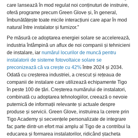
care lansează în mod regulat noi conținuturi de instruire,
oferă programe precum Green Glove și, în general,
îmbunătățește toate micile interacțiuni care apar în mod
natural între instalator și furnizor.”
Pe măsură ce adoptarea energiei solare se accelerează,
industria întâmpină un aflux de noi companii și tehnicieni
de instalare, iar
numărul locurilor de muncă pentru
instalatorii de sisteme fotovoltaice solare se
preconizează că va crește cu 42%
între 2024 și 2034.
Odată cu creșterea industriei, a crescut și rețeaua de
companii de instalare care utilizează echipamente Tigo
în peste 100 de țări. Creșterea numărului de instalatori,
combinată cu adoptarea tehnologiilor, creează o nevoie
puternică de informații relevante și actuale despre
produse și servicii. Green Glove, instruirea la cerere prin
Tigo Academy și secvențele personalizate de integrare
fac parte dintr-un efort mai amplu al Tigo de a contribui la
educarea și formarea instalatorilor, ridicând ștacheta