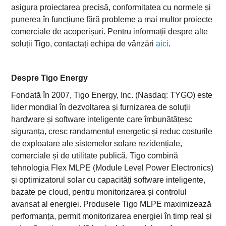
asigura proiectarea precisă, conformitatea cu normele și
punerea în funcțiune fără probleme a mai multor proiecte
comerciale de acoperișuri. Pentru informații despre alte
soluții Tigo, contactați echipa de vânzări
aici
.
Despre Tigo Energy
Fondată în 2007, Tigo Energy, Inc. (Nasdaq: TYGO) este
lider mondial în dezvoltarea și furnizarea de soluții
hardware și software inteligente care îmbunătățesc
siguranța, cresc randamentul energetic și reduc costurile
de exploatare ale sistemelor solare rezidențiale,
comerciale și de utilitate publică. Tigo combină
tehnologia Flex MLPE (Module Level Power Electronics)
și optimizatorul solar cu capacități software inteligente,
bazate pe cloud, pentru monitorizarea și controlul
avansat al energiei. Produsele Tigo MLPE maximizează
performanța, permit monitorizarea energiei în timp real și