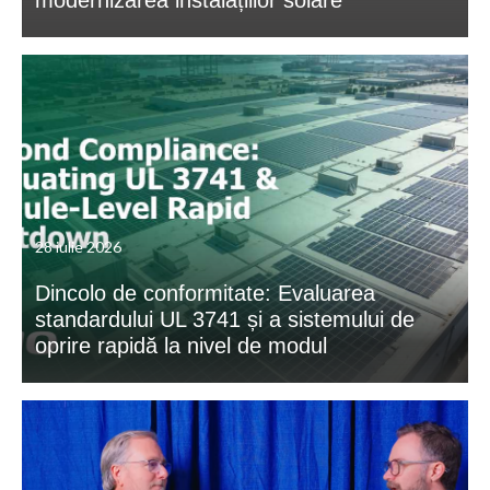
modernizarea instalațiilor solare
28 iulie 2026
Dincolo de conformitate: Evaluarea
standardului UL 3741 și a sistemului de
oprire rapidă la nivel de modul