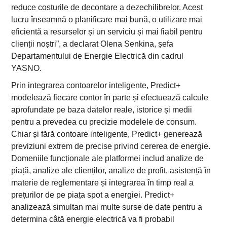
reduce costurile de decontare a dezechilibrelor. Acest
lucru înseamnă o planificare mai bună, o utilizare mai
eficientă a resurselor și un serviciu și mai fiabil pentru
clienții noștri”, a declarat Olena Senkina, șefa
Departamentului de Energie Electrică din cadrul
YASNO.
Prin integrarea contoarelor inteligente, Predict+
modelează fiecare contor în parte și efectuează calcule
aprofundate pe baza datelor reale, istorice și medii
pentru a prevedea cu precizie modelele de consum.
Chiar și fără contoare inteligente, Predict+ generează
previziuni extrem de precise privind cererea de energie.
Domeniile funcționale ale platformei includ analize de
piață, analize ale clienților, analize de profit, asistență în
materie de reglementare și integrarea în timp real a
prețurilor de pe piața spot a energiei. Predict+
analizează simultan mai multe surse de date pentru a
determina câtă energie electrică va fi probabil