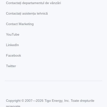
Contactați departamentul de vânzări
Contactați asistența tehnică
Contact Marketing
YouTube
LinkedIn
Facebook
Twitter
Copyright © 2007—2026 Tigo Energy, Inc. Toate drepturile
rezervate.