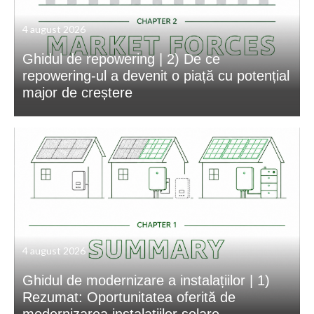
4 august 2026
Ghidul de repowering | 2) De ce
repowering-ul a devenit o piață cu potențial
major de creștere
4 august 2026
Ghidul de modernizare a instalațiilor | 1)
Rezumat: Oportunitatea oferită de