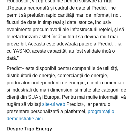
Roboostoff, vicepreședinte pentru software la Tigo.
„Rețeaua neuronală și cadrul de date al Predict+ ne
permit să preluăm rapid cantități mari de informații noi,
fluxuri de date în timp real și date istorice, inclusiv
evenimente precum avarii ale infrastructurii rețelei, și să
le refactorizăm astfel încât viitorul să devină mult mai
previzibil. Aceasta este adevărata putere a Predict+, iar
cu YASNO, aceste capacități au fost validate încă o
dată.”
Predict+ este disponibil pentru companiile de utilități,
distribuitorii de energie, comercianții de energie,
producătorii independenți de energie, clienții comerciali
și industriali de mari dimensiuni și multe alte categorii de
clienți din SUA și Europa. Pentru mai multe informații, vă
rugăm să vizitați
site-ul web
Predict+, iar pentru o
prezentare personalizată a platformei,
programați o
demonstrație aici
.
Despre Tigo Energy