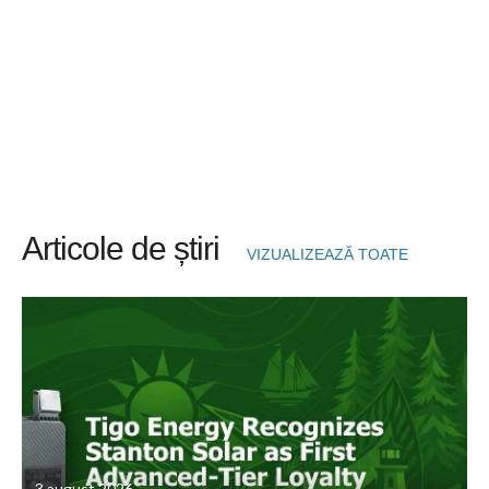
Articole de știri
VIZUALIZEAZĂ TOATE
3 august 2026