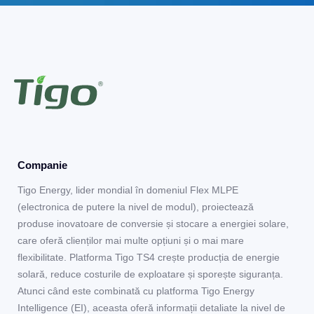
Companie
Tigo Energy, lider mondial în domeniul Flex MLPE
(electronica de putere la nivel de modul), proiectează
produse inovatoare de conversie și stocare a energiei solare,
care oferă clienților mai multe opțiuni și o mai mare
flexibilitate. Platforma Tigo TS4 crește producția de energie
solară, reduce costurile de exploatare și sporește siguranța.
Atunci când este combinată cu platforma Tigo Energy
Intelligence (EI), aceasta oferă informații detaliate la nivel de