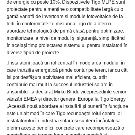
de energie cu peste 10%. Dispozitivele Tigo MLPE sunt
proiectate pentru a menține o compatibilitate largă cu o
gamă variată de invertoare și module fotovoltaice de la
terți, în conformitate cu misiunea Tigo de a oferi o
abordare tehnologică de primă clasă pentru optimizare,
monitorizare la nivel de modul și siguranță, simplificând
în același timp proiectarea sistemului pentru instalatori în
diverse tipuri de proiecte.
„Instalatorii joacă un rol central în modelarea modului în
care tranziția energetică prinde contur pe teren, iar cu cât
își pot desfășura activitatea mai eficient, cu atât
contribuie mai mult la succesul industriei solare în
ansamblu”, a declarat Mirko Bindi, vicepreședinte senior
vânzări EMEA și director general Europa la Tigo Energy.
„Această nouă abordare a instalării și punerii în funcțiune
este un alt mod în care Tigo recunoaște rolul central al
instalatorului în industria solară și suntem încântați să
oferim aceste beneficii concrete care recompensează o