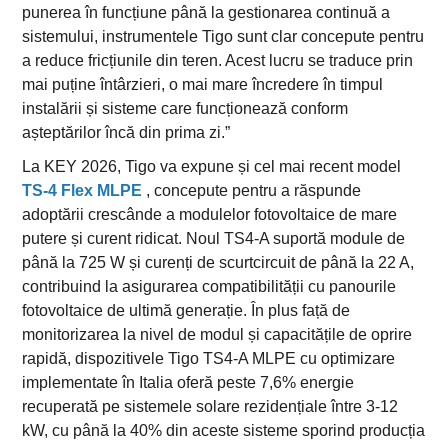
punerea în funcțiune până la gestionarea continuă a
sistemului, instrumentele Tigo sunt clar concepute pentru
a reduce fricțiunile din teren. Acest lucru se traduce prin
mai puține întârzieri, o mai mare încredere în timpul
instalării și sisteme care funcționează conform
așteptărilor încă din prima zi.”
La KEY 2026, Tigo va expune și cel mai recent model
TS-4 Flex MLPE
, concepute pentru a răspunde
adoptării crescânde a modulelor fotovoltaice de mare
putere și curent ridicat. Noul TS4-A suportă module de
până la 725 W și curenți de scurtcircuit de până la 22 A,
contribuind la asigurarea compatibilității cu panourile
fotovoltaice de ultimă generație. În plus față de
monitorizarea la nivel de modul și capacitățile de oprire
rapidă, dispozitivele Tigo TS4-A MLPE cu optimizare
implementate în Italia oferă peste 7,6% energie
recuperată pe sistemele solare rezidențiale între 3-12
kW, cu până la 40% din aceste sisteme sporind producția