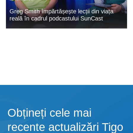
Greg Smith împărtășește lecții din viața
reală în cadrul podcastului SunCast
Obțineți cele mai
recente actualizări Tigo