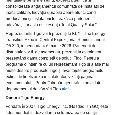
mentalitate pe termen lung, expertiza tehnică și
consolidează angajamentul comun față de instalații de
înaltă calitate. Inovația durabilă apare atunci când
producătorii și instalatorii lucrează ca parteneri
adevărați, iar asta este esența Total Quality Solar.”
Reprezentanții Tigo vor fi prezenți la KEY - The Energy
Transition Expo în Centrul Expozițional Rimini, standul
D5.320, în perioada 4-6 martie 2026. Partenerii de
distribuție vor fi, de asemenea, prezenți la eveniment,
prezentând gama completă de soluții Tigo. Pentru a
programa o întâlnire cu un reprezentant Tigo și a afla mai
multe despre produsele Tigo și avantajele programului
extins de fidelizare a instalatorilor, vizitați pagina
evenimentului
.
. Pentru întrebări generale, contactați
departamentul de vânzări Tigo
aici
.
Despre Tigo Energy
Fondată în 2007, Tigo Energy, Inc. (Nasdaq: TYGO) este
lider mondial în dezvoltarea și furnizarea de soluții