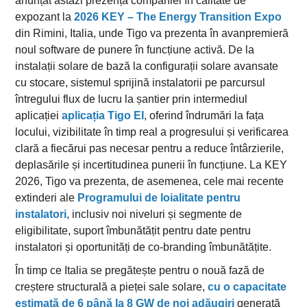
anunțat astăzi prezența companiei în calitate de
expozant la
2026 KEY – The Energy Transition Expo
din Rimini, Italia, unde Tigo va prezenta în avanpremieră
noul software de punere în funcțiune activă. De la
instalații solare de bază la configurații solare avansate
cu stocare, sistemul sprijină instalatorii pe parcursul
întregului flux de lucru la șantier prin intermediul
aplicației
aplicația Tigo EI
, oferind îndrumări la fața
locului, vizibilitate în timp real a progresului și verificarea
clară a fiecărui pas necesar pentru a reduce întârzierile,
deplasările și incertitudinea punerii în funcțiune. La KEY
2026, Tigo va prezenta, de asemenea, cele mai recente
extinderi ale
Programului de loialitate pentru
instalatori
, inclusiv noi niveluri și segmente de
eligibilitate, suport îmbunătățit pentru date pentru
instalatori și oportunități de co-branding îmbunătățite.
În timp ce Italia se pregătește pentru o nouă fază de
creștere structurală a pieței sale solare,
cu o capacitate
estimată de 6 până la 8 GW de noi adăugiri
generată