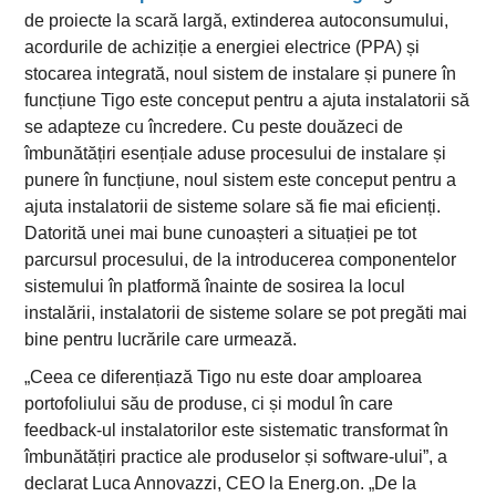
de proiecte la scară largă, extinderea autoconsumului,
acordurile de achiziție a energiei electrice (PPA) și
stocarea integrată, noul sistem de instalare și punere în
funcțiune Tigo este conceput pentru a ajuta instalatorii să
se adapteze cu încredere. Cu peste douăzeci de
îmbunătățiri esențiale aduse procesului de instalare și
punere în funcțiune, noul sistem este conceput pentru a
ajuta instalatorii de sisteme solare să fie mai eficienți.
Datorită unei mai bune cunoașteri a situației pe tot
parcursul procesului, de la introducerea componentelor
sistemului în platformă înainte de sosirea la locul
instalării, instalatorii de sisteme solare se pot pregăti mai
bine pentru lucrările care urmează.
„Ceea ce diferențiază Tigo nu este doar amploarea
portofoliului său de produse, ci și modul în care
feedback-ul instalatorilor este sistematic transformat în
îmbunătățiri practice ale produselor și software-ului”, a
declarat Luca Annovazzi, CEO la Energ.on. „De la