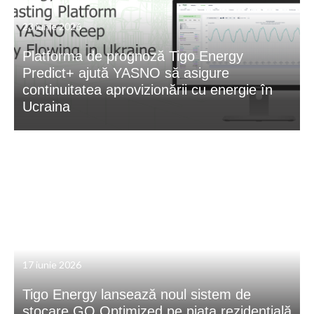
23 iunie 2026
Platforma de prognoză Tigo Energy
Predict+ ajută YASNO să asigure
continuitatea aprovizionării cu energie în
Ucraina
17 iunie 2026
Tigo Energy lansează noul sistem de
stocare GO Optimized pe piața rezidențială