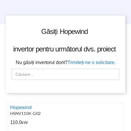
Găsiți
Hopewind
invertor pentru următorul dvs. proiect
Nu găsiți invertorul dorit?
Trimiteți-ne o solicitare.
Hopewind
HSNV110K-G02
110.0
kW