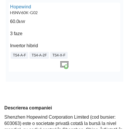
Hopewind
HSNV60K-G02
60.0
kW
3 faze
Invertor hibrid
TS4-A-F
TS4-A-2F
TS4-X-F
Descrierea companiei
Shenzhen Hopewind Corporation Limited (cod bursier:
603063) este o societate privată cotată la bursă la nivel