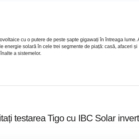
oltaice cu o putere de peste șapte gigawați în întreaga lume. 
de energie solară în cele trei segmente de piață: casă, afaceri ș
nalte a sistemelor.
itați testarea Tigo cu
IBC Solar
inver