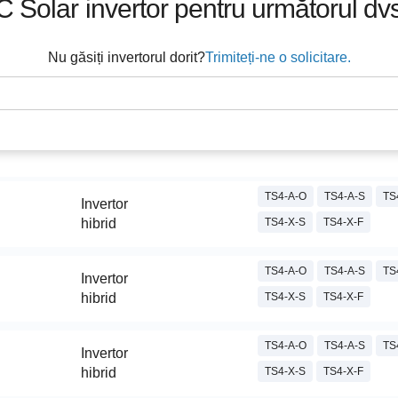
C Solar
invertor pentru următorul dvs
Nu găsiți invertorul dorit?
Trimiteți-ne o solicitare.
TS4-A-O
TS4-A-S
TS
Invertor
hibrid
TS4-X-S
TS4-X-F
TS4-A-O
TS4-A-S
TS
Invertor
hibrid
TS4-X-S
TS4-X-F
TS4-A-O
TS4-A-S
TS
Invertor
hibrid
TS4-X-S
TS4-X-F