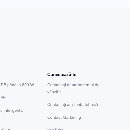
Conectează-te
LPE până la 800 W
Contactați departamentul de
vânzări
LPE
Contactați asistența tehnică
u inteligență
)
Contact Marketing