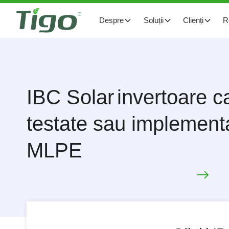
Despre
Soluții
Clienți
R
IBC Solar
invertoare c
testate sau implement
MLPE