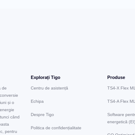
Explorați Tigo
Produse
a de
Centru de asistență
TS4-X Flex M
 conversie
Echipa
TS4-A Flex M
uni și o
 energie
Despre Tigo
Software pentr
Atunci când
energetică (EI
easta
Politica de confidențialitate
rc, pentru