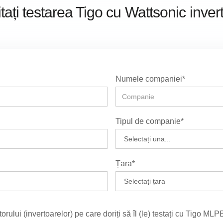
itați testarea Tigo cu
Wattsonic
inver
Numele companiei*
Tipul de companie*
Țara*
lui (invertoarelor) pe care doriți să îl (le) testați cu Tigo MLP