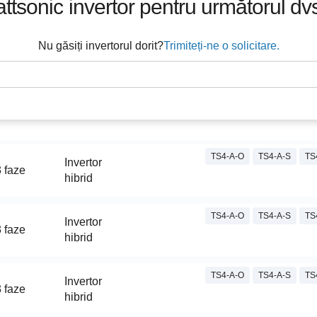
ttsonic
invertor pentru următorul dvs
Nu găsiți invertorul dorit?
Trimiteți-ne o solicitare.
TS4-A-O
TS4-A-S
TS
Invertor
 faze
hibrid
TS4-A-O
TS4-A-S
TS
Invertor
 faze
hibrid
TS4-A-O
TS4-A-S
TS
Invertor
 faze
hibrid