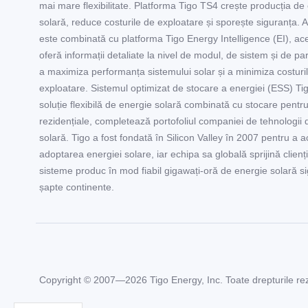
mai mare flexibilitate. Platforma Tigo TS4 crește producția de
solară, reduce costurile de exploatare și sporește siguranța. 
este combinată cu platforma Tigo Energy Intelligence (EI), ac
oferă informații detaliate la nivel de modul, de sistem și de pa
a maximiza performanța sistemului solar și a minimiza costuri
exploatare. Sistemul optimizat de stocare a energiei (ESS) Ti
soluție flexibilă de energie solară combinată cu stocare pentru 
rezidențiale, completează portofoliul companiei de tehnologii 
solară. Tigo a fost fondată în Silicon Valley în 2007 pentru a 
adoptarea energiei solare, iar echipa sa globală sprijină clienți
sisteme produc în mod fiabil gigawați-oră de energie solară s
șapte continente.
Copyright © 2007—2026 Tigo Energy, Inc. Toate drepturile re