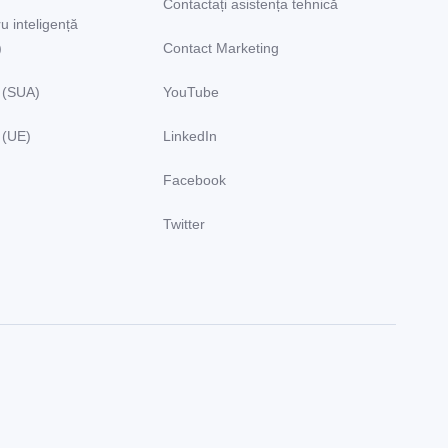
Contactați asistența tehnică
u inteligență
)
Contact Marketing
 (SUA)
YouTube
 (UE)
LinkedIn
Facebook
Twitter