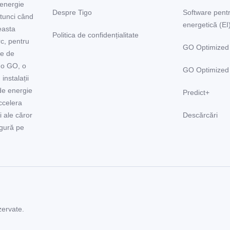
 energie
Despre Tigo
Software pentr
Atunci când
energetică (EI
easta
Politica de confidențialitate
rc, pentru
GO Optimized
le de
go GO, o
GO Optimized
instalații
de energie
Predict+
accelera
i ale căror
Descărcări
igură pe
zervate.