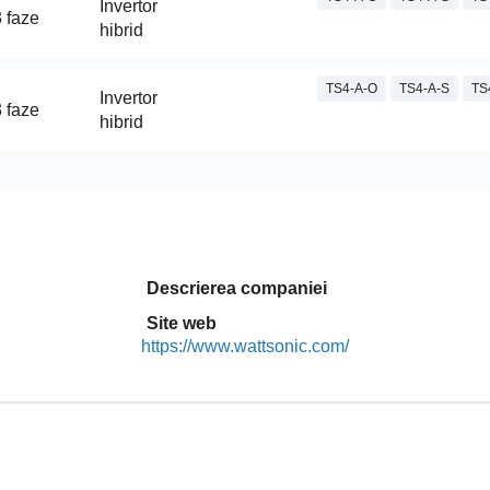
Invertor
 faze
hibrid
TS4-A-O
TS4-A-S
TS
Invertor
 faze
hibrid
Descrierea companiei
Site web
https://www.wattsonic.com/