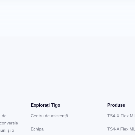
Explorați Tigo
Produse
a de
Centru de asistență
TS4-X Flex M
 conversie
Echipa
TS4-A Flex M
uni și o