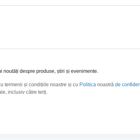
mi noutăți despre produse, știri și evenimente.
cu termenii și condițiile noastre și cu
Politica
noastră
de confiden
e, inclusiv către terți.