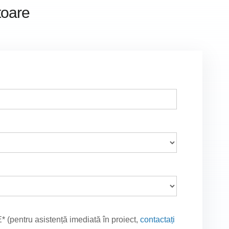
toare
E* (pentru asistență imediată în proiect,
contactați