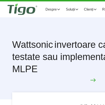
Despre
Soluții
Clienți
R
Wattsonic
invertoare c
testate sau implement
MLPE