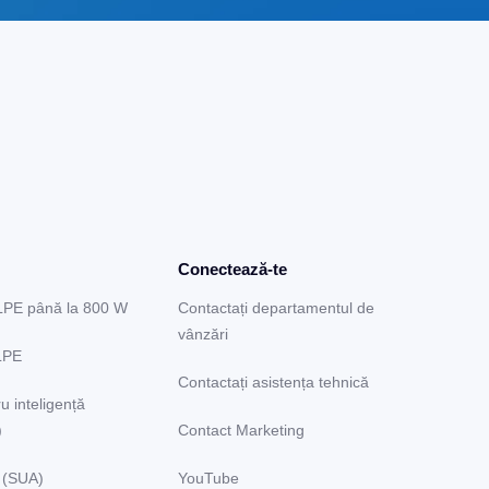
Conectează-te
LPE până la 800 W
Contactați departamentul de
vânzări
LPE
Contactați asistența tehnică
u inteligență
)
Contact Marketing
 (SUA)
YouTube