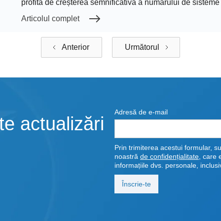
profită de creșterea semnificativă a numărului de sisteme
Articolul complet
Anterior
Următorul
Adresă de e-mail
e actualizări
Prin trimiterea acestui formular, su
noastră
de confidențialitate
, care 
informațiile dvs. personale, inclusiv