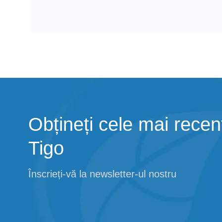
Obțineți cele mai recent
Tigo
Înscrieți-vă la newsletter-ul nostru