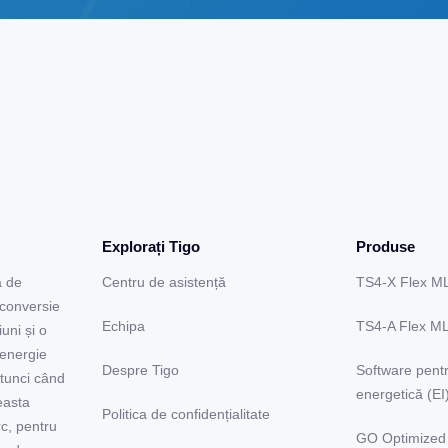
Explorați Tigo
Produse
a de
Centru de asistență
TS4-X Flex M
 conversie
Echipa
TS4-A Flex M
uni și o
 energie
Despre Tigo
Software pentr
Atunci când
energetică (EI
easta
Politica de confidențialitate
rc, pentru
GO Optimized