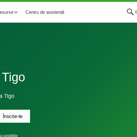
esurse
Centru de asistență
 Tigo
la Tigo
i condițiile