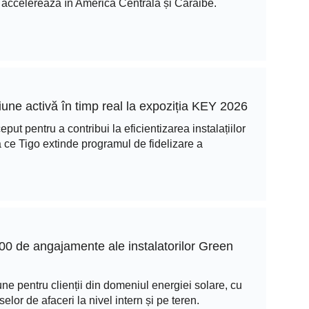
 accelerează în America Centrală și Caraibe.
iune activă în timp real la expoziția KEY 2026
ut pentru a contribui la eficientizarea instalațiilor
ă ce Tigo extinde programul de fidelizare a
500 de angajamente ale instalatorilor Green
une pentru clienții din domeniul energiei solare, cu
selor de afaceri la nivel intern și pe teren.